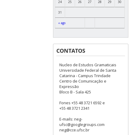
24
25
26
27
28
29
30
31
« ago
CONTATOS
Nucleo de Estudos Gramaticais
Universidade Federal de Santa
Catarina - Campus Trindade
Centro de Comunicação e
Expressão
Bloco B - Sala 425
Fones +55 48 3721 6592 e
+55 48 3721 2341
E-mails: neg-
ufsc@googlegroups.com
neg@cce.ufsc.br