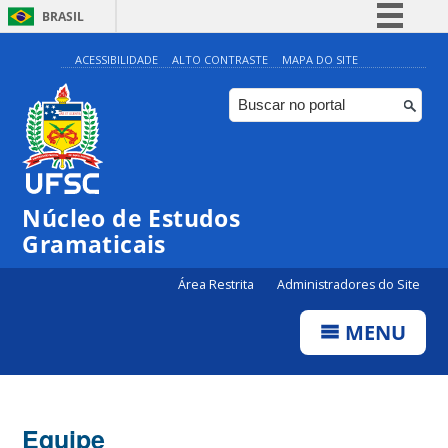
BRASIL
Simplifique!
ACESSIBILIDADE
ALTO CONTRASTE
MAPA DO SITE
Comunica BR
Participe
Acesso à informação
Legislação
Núcleo de Estudos
Canais
Gramaticais
Área Restrita
Administradores do Site
MENU
Equipe