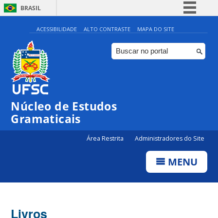
BRASIL
Simplifique!
ACESSIBILIDADE
ALTO CONTRASTE
MAPA DO SITE
Comunica BR
Participe
Acesso à informação
Legislação
Núcleo de Estudos
Canais
Gramaticais
Área Restrita
Administradores do Site
MENU
Livros