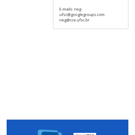
E-mails: neg-
ufsc@googlegroups.com
neg@cce.ufsc.br