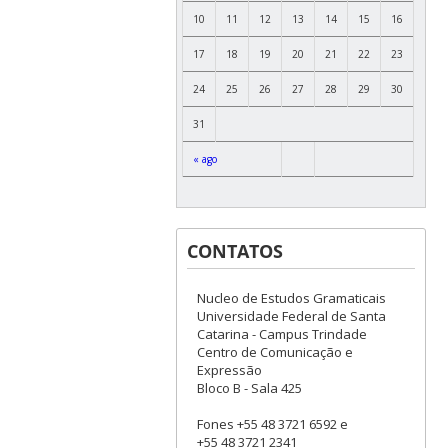
10
11
12
13
14
15
16
17
18
19
20
21
22
23
24
25
26
27
28
29
30
31
« ago
CONTATOS
Nucleo de Estudos Gramaticais
Universidade Federal de Santa
Catarina - Campus Trindade
Centro de Comunicação e
Expressão
Bloco B - Sala 425
Fones +55 48 3721 6592 e
+55 48 3721 2341