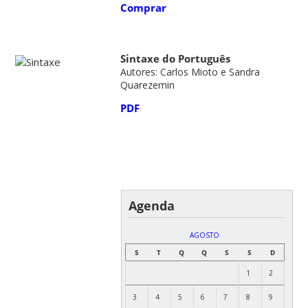
Comprar
Sintaxe do Português
Autores: Carlos Mioto e Sandra
Quarezemin
PDF
Agenda
AGOSTO
S
T
Q
Q
S
S
D
1
2
3
4
5
6
7
8
9