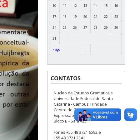
10
11
12
13
14
15
16
17
18
19
20
21
22
23
24
25
26
27
28
29
30
31
« ago
CONTATOS
Nucleo de Estudos Gramaticais
Universidade Federal de Santa
Catarina - Campus Trindade
Centro de Comunicação e
Expressão
Bloco B - Sala 425
Fones +55 48 3721 6592 e
+55 48 3721 2341