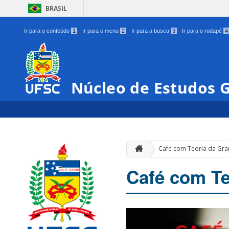
BRASIL
Ir para o conteúdo
1
Ir para o menu
2
Ir para a busca
3
Ir para o rodapé
4
Núcleo de Estudos 
Café com Teoria da Gram
Café com Te