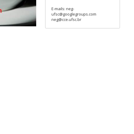
E-mails: neg-
ufsc@googlegroups.com
neg@cce.ufsc.br