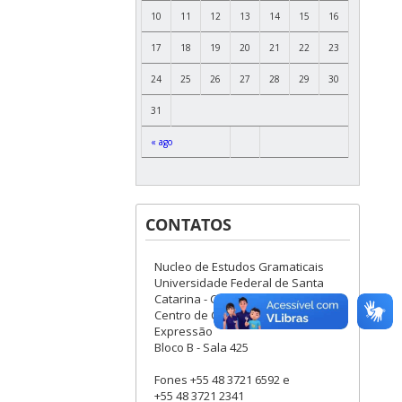
10
11
12
13
14
15
16
17
18
19
20
21
22
23
24
25
26
27
28
29
30
31
« ago
CONTATOS
Nucleo de Estudos Gramaticais
Universidade Federal de Santa
Catarina - Campus Trindade
Centro de Comunicação e
Expressão
Bloco B - Sala 425
Fones +55 48 3721 6592 e
+55 48 3721 2341