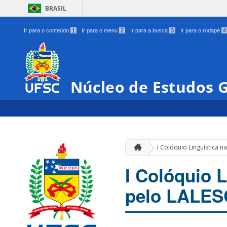
BRASIL
Ir para o conteúdo
1
Ir para o menu
2
Ir para a busca
3
Ir para o rodapé
4
Núcleo de Estudos 
I Colóquio Linguística 
I Colóquio 
pelo LALES