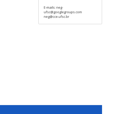
E-mails: neg-
ufsc@googlegroups.com
neg@cce.ufsc.br