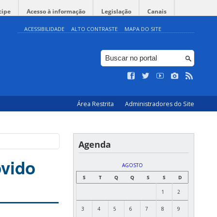
cipe
Acesso à informação
Legislação
Canais
ACESSIBILIDADE
ALTO CONTRASTE
MAPA DO SITE
Área Restrita
Administradores do Site
Agenda
ovido
AGOSTO
S
T
Q
Q
S
S
D
1
2
3
4
5
6
7
8
9