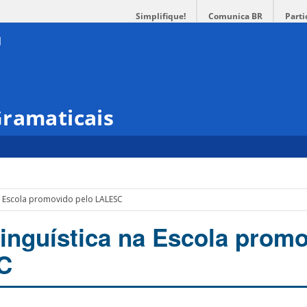
Simplifique!
Comunica BR
Parti
Gramaticais
na Escola promovido pelo LALESC
Linguística na Escola prom
C