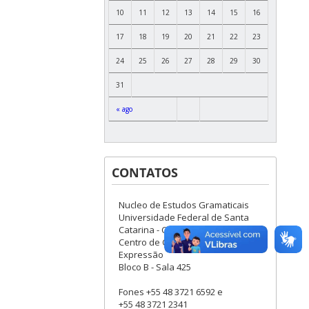
10
11
12
13
14
15
16
17
18
19
20
21
22
23
24
25
26
27
28
29
30
31
« ago
CONTATOS
Nucleo de Estudos Gramaticais
Universidade Federal de Santa
Catarina - Campus Trindade
Centro de Comunicação e
Expressão
Bloco B - Sala 425
Fones +55 48 3721 6592 e
+55 48 3721 2341