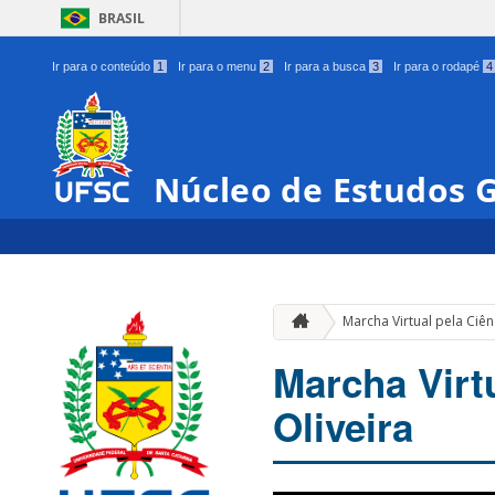
BRASIL
Ir para o conteúdo
1
Ir para o menu
2
Ir para a busca
3
Ir para o rodapé
4
Núcleo de Estudos 
Marcha Virtual pela Ciên
Marcha Virtu
Oliveira