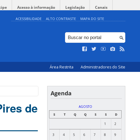
cipe
Acesso à informação
Legislação
Canais
ACESSIBILIDADE
ALTO CONTRASTE
MAPA DO SITE
Área Restrita
Administradores do Site
Agenda
Pires de
AGOSTO
S
T
Q
Q
S
S
D
1
2
3
4
5
6
7
8
9