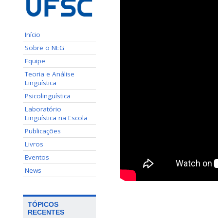
Início
Sobre o NEG
Equipe
Teoria e Análise
Linguística
Psicolinguística
Laboratório
Linguística na Escola
Publicações
Livros
Eventos
News
TÓPICOS
RECENTES