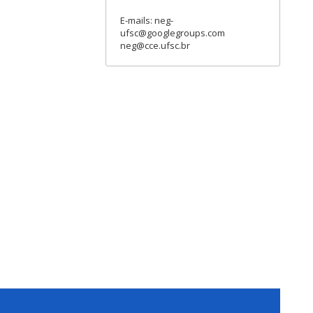
E-mails: neg-
ufsc@googlegroups.com
neg@cce.ufsc.br