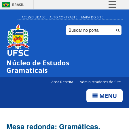
BRASIL
Simplifique!
ACESSIBILIDADE
ALTO CONTRASTE
MAPA DO SITE
Comunica BR
Participe
Acesso à informação
Legislação
Núcleo de Estudos
Canais
Gramaticais
Área Restrita
Administradores do Site
MENU
Mesa redonda: Gramáticas,