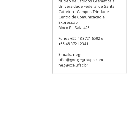
Nucleo de Estudos Gramaticais
Universidade Federal de Santa
Catarina - Campus Trindade
Centro de Comunicação e
Expressão
Bloco B - Sala 425
Fones +55 48 3721 6592 e
+55 48 3721 2341
E-mails: neg-
ufsc@googlegroups.com
neg@cce.ufsc.br