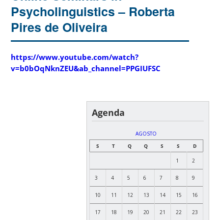
Psycholinguistics – Roberta
Pires de Oliveira
https://www.youtube.com/watch?
v=b0bOqNknZEU&ab_channel=PPGIUFSC
Agenda
AGOSTO
S
T
Q
Q
S
S
D
1
2
3
4
5
6
7
8
9
10
11
12
13
14
15
16
17
18
19
20
21
22
23