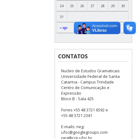
24
25
26
27
28
29
30
31
« ago
CONTATOS
Nucleo de Estudos Gramaticais
Universidade Federal de Santa
Catarina - Campus Trindade
Centro de Comunicação e
Expressão
Bloco B - Sala 425
Fones +55 48 3721 6592 e
+55 48 3721 2341
E-mails: neg-
ufsc@googlegroups.com
neg@cce.ufsc.br