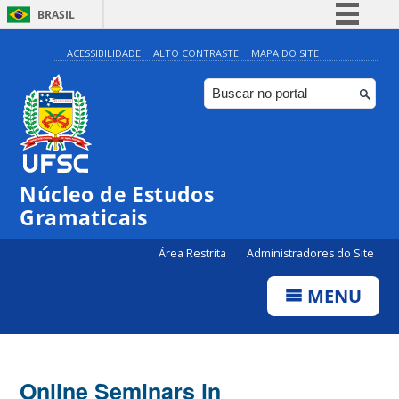
BRASIL
Simplifique!
ACESSIBILIDADE
ALTO CONTRASTE
MAPA DO SITE
Comunica BR
Participe
Acesso à informação
Legislação
Núcleo de Estudos
Canais
Gramaticais
Área Restrita
Administradores do Site
MENU
Online Seminars in