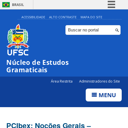
BRASIL
Simplifique!
ACESSIBILIDADE
ALTO CONTRASTE
MAPA DO SITE
Comunica BR
Participe
Acesso à informação
Legislação
Núcleo de Estudos
Canais
Gramaticais
Área Restrita
Administradores do Site
MENU
PCIbex: Noções Gerais –