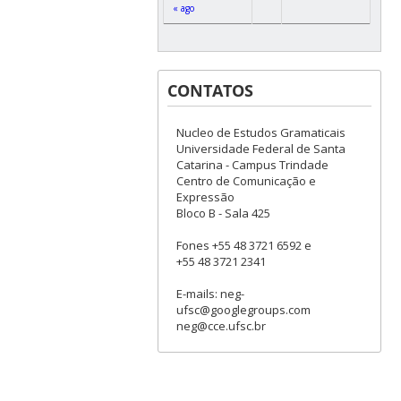
« ago
CONTATOS
Nucleo de Estudos Gramaticais
Universidade Federal de Santa
Catarina - Campus Trindade
Centro de Comunicação e
Expressão
Bloco B - Sala 425
Fones +55 48 3721 6592 e
+55 48 3721 2341
E-mails: neg-
ufsc@googlegroups.com
neg@cce.ufsc.br