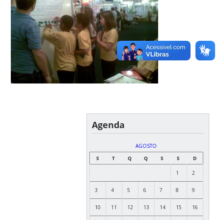
Agenda
AGOSTO
S
T
Q
Q
S
S
D
1
2
3
4
5
6
7
8
9
10
11
12
13
14
15
16