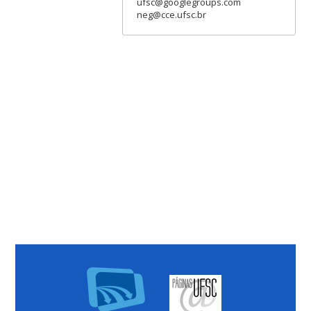
ufsc@googlegroups.com
neg@cce.ufsc.br