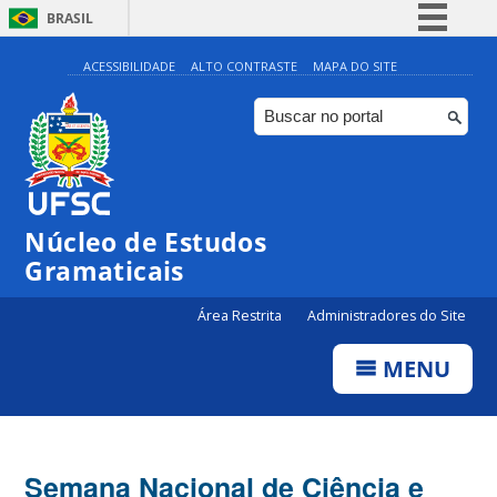
BRASIL
Simplifique!
ACESSIBILIDADE
ALTO CONTRASTE
MAPA DO SITE
Comunica BR
Participe
Acesso à informação
Legislação
Núcleo de Estudos
Canais
Gramaticais
Área Restrita
Administradores do Site
MENU
Semana Nacional de Ciência e