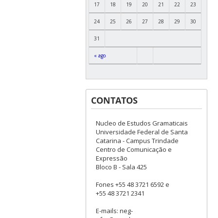
17
18
19
20
21
22
23
24
25
26
27
28
29
30
31
« ago
CONTATOS
Nucleo de Estudos Gramaticais
Universidade Federal de Santa
Catarina - Campus Trindade
Centro de Comunicação e
Expressão
Bloco B - Sala 425
Fones +55 48 3721 6592 e
+55 48 3721 2341
E-mails: neg-