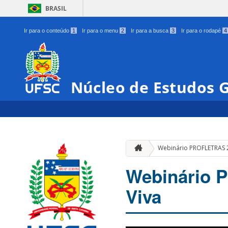
BRASIL
Ir para o conteúdo
1
Ir para o menu
2
Ir para a busca
3
Ir para o rodapé
4
Núcleo de Estudos 
Webinário PROFLETRAS 2
Webinário 
Viva