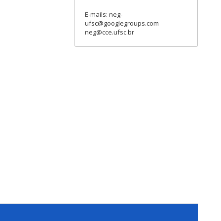
E-mails: neg-
ufsc@googlegroups.com
neg@cce.ufsc.br