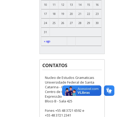
10
11
12
13
14
15
16
17
18
19
20
21
22
23
24
25
26
27
28
29
30
31
« ago
CONTATOS
Nucleo de Estudos Gramaticais
Universidade Federal de Santa
Catarina - Campus Trindade
Centro de Comunicação e
Expressão
Bloco B - Sala 425
Fones +55 48 3721 6592 e
+55 48 3721 2341