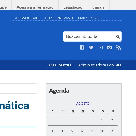
cipe
Acesso à informação
Legislação
Canais
ACESSIBILIDADE
ALTO CONTRASTE
MAPA DO SITE
Área Restrita
Administradores do Site
Agenda
mática
AGOSTO
S
T
Q
Q
S
S
D
1
2
3
4
5
6
7
8
9