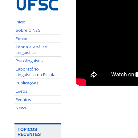
Início
Sobre o NEG
Equipe
Teoria e Análise
Linguística
Psicolinguística
Laboratório
Linguística na Escola
Publicações
Livros
Eventos
News
TÓPICOS
RECENTES